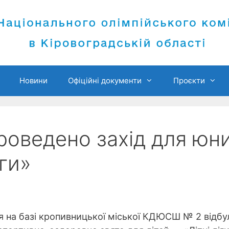
Новини
Офіційні документи
Проєкти
роведено захід для юн
іги»
я на базі кропивницької міської КДЮСШ № 2 відбу