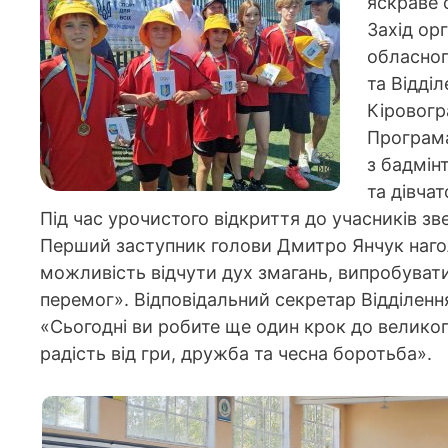
яскраве 
Захід орг
обласног
та Відді
Кіровогр
Програма
з бадмін
та дівча
Під час урочистого відкриття до учасників з
Перший заступник голови Дмитро Янчук наго
можливість відчути дух змагань, випробувати 
перемог». Відповідальний секретар Відділенн
«Сьогодні ви робите ще один крок до великого
радість від гри, дружба та чесна боротьба».