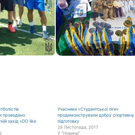
тболістів
Учасники «Студентської ліги»
и проведено
продемонстрували добру спортивну
ній захід «DO like
підготовку
29 Листопада, 2017
5
У "Новини"