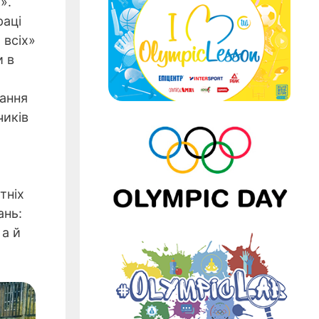
».
раці
 всіх»
и в
гання
чиків
тніх
ань:
 а й