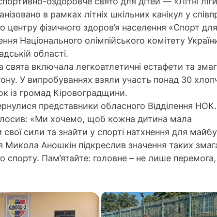
спортивно-оздоровче свято для дітей — «Літні ліги
анізовано в рамках літніх шкільних канікул у співп
о центру фізичного здоров’я населення «Спорт для
лення Національного олімпійського комітету Україн
адській області.
 свята включала легкоатлетичні естафети та зма
тону. У випробуваннях взяли участь понад 30 хлоп
ток із громад Кіровоградщини.
вернулися представники обласного Відділення НОК.
лосив: «Ми хочемо, щоб кожна дитина мала
свої сили та знайти у спорті натхнення для майбу
я Микола Аношкін підкреслив значення таких змаг
 спорту. Пам’ятайте: головне – не лише перемога,