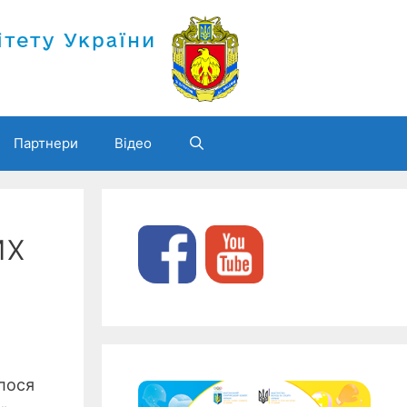
Партнери
Відео
их
лося