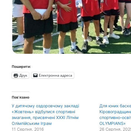
Поширити:
Друк
Електронна адреса
Пов’язано
У дитячому оздоровчому закладі
Для юних баске
«Жовтень» відбулися спортивні
Кіровоградщин
змагання, присвячені XXXI Літнім
спортивно-освіт
Олімпійським Іграм
OLYMPIANS»
11 Серпня, 2016
26 Серпня, 202