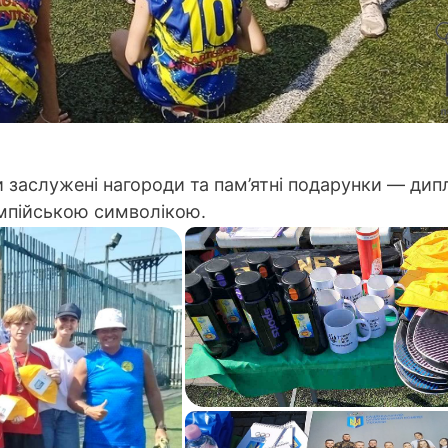
и заслужені нагороди та пам’ятні подарунки — дип
лімпійською символікою.