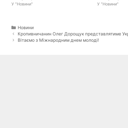
У "Новини"
У "Новини"
Категорії
Новини
Кропивничанин Олег Дорощук представлятиме Украї
Вітаємо з Міжнародним днем молоді!