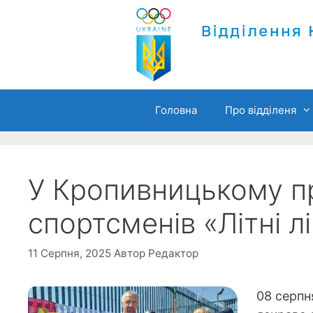
Перейти
до
вмісту
Головна
Про відділеня
У Кропивницькому п
спортсменів «Літні л
11 Серпня, 2025
Автор
Редактор
08 серпн