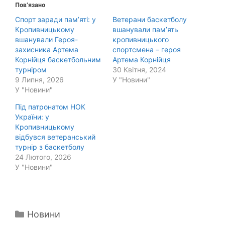
Пов’язано
Спорт заради пам’яті: у
Ветерани баскетболу
Кропивницькому
вшанували пам’ять
вшанували Героя-
кропивницького
захисника Артема
спортсмена – героя
Корнійця баскетбольним
Артема Корнійця
турніром
30 Квітня, 2024
9 Липня, 2026
У "Новини"
У "Новини"
Під патронатом НОК
України: у
Кропивницькому
відбувся ветеранський
турнір з баскетболу
24 Лютого, 2026
У "Новини"
Категорії
Новини