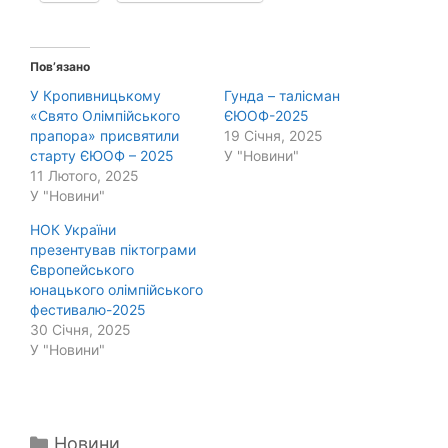
Пов’язано
У Кропивницькому
Гунда – талісман
«Свято Олімпійського
ЄЮОФ-2025
прапора» присвятили
19 Січня, 2025
старту ЄЮОФ – 2025
У "Новини"
11 Лютого, 2025
У "Новини"
НОК України
презентував піктограми
Європейського
юнацького олімпійського
фестивалю-2025
30 Січня, 2025
У "Новини"
Категорії
Новини