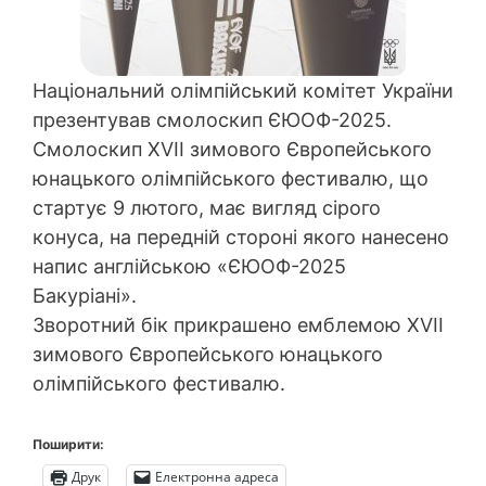
Національний олімпійський комітет України
презентував смолоскип ЄЮОФ-2025.
Смолоскип XVII зимового Європейського
юнацького олімпійського фестивалю, що
стартує 9 лютого, має вигляд сірого
конуса, на передній стороні якого нанесено
напис англійською «ЄЮОФ-2025
Бакуріані».
Зворотний бік прикрашено емблемою XVII
зимового Європейського юнацького
олімпійського фестивалю.
Поширити:
Друк
Електронна адреса