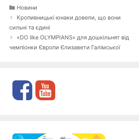
Категорії
Новини
Кропивницькі юнаки довели, що вони
сильні та єдині
«DO like OLYMPIANS» для дошкільнят від
чемпіонки Європи Єлизавети Галімської