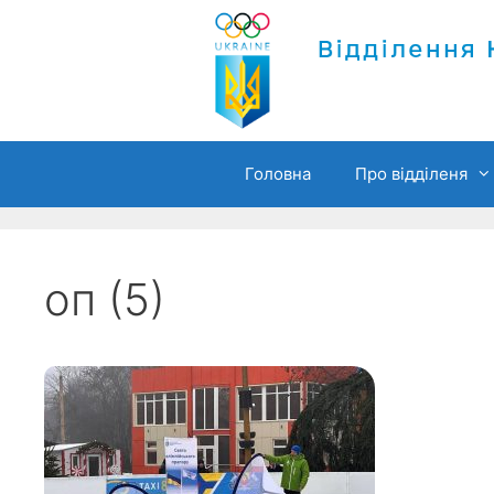
Перейти
до
вмісту
Головна
Про відділеня
оп (5)