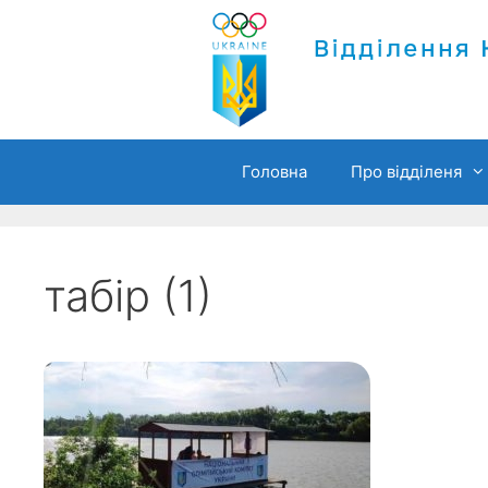
Перейти
до
вмісту
Головна
Про відділеня
табір (1)