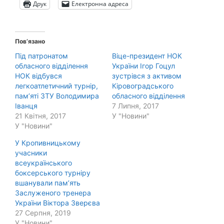
Друк
Електронна адреса
Пов’язано
Під патронатом
Віце-президент НОК
обласного відділення
України Ігор Гоцул
НОК відбувся
зустрівся з активом
легкоатлетичний турнір,
Кіровоградського
пам’яті ЗТУ Володимира
обласного відділення
Іванця
7 Липня, 2017
21 Квітня, 2017
У "Новини"
У "Новини"
У Кропивницькому
учасники
всеукраїнського
боксерського турніру
вшанували пам’ять
Заслуженого тренера
України Віктора Зверєва
27 Серпня, 2019
У "Новини"