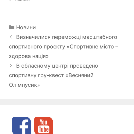
Категорії
Новини
Визначилися переможці масштабного
спортивного проекту «Спортивне мiсто –
здоровa нaцiя»
В обласному центрі проведено
спортивну гру-квест «Весняний
Олімпусик»