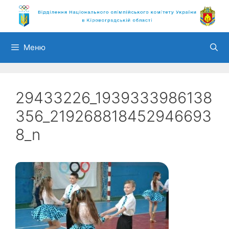
Перейти
до
вмісту
Меню
29433226_1939333986138
356_219268818452946693
8_n