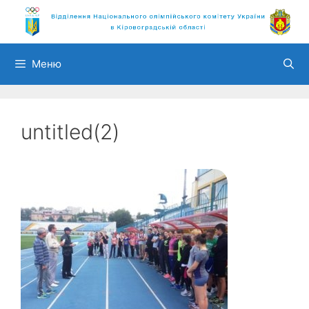
Перейти
до
вмісту
Меню
untitled(2)