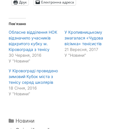
Друк
Електронна адреса
Пов’язано
Обласне відділення НОК
У Кропивницькому
відзначило учасників
змагалася «Чудова
відкритого кубку м.
вісімка» тенісистів
Кіровограда з тенісу
21 Вересня, 2017
30 Червня, 2016
У "Новини"
У "Новини"
У Кіровограді проведено
зимовий Кубок міста з
тенісу серед школярів
18 Січня, 2016
У "Новини"
Категорії
Новини