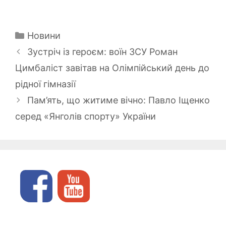
Категорії
Новини
Зустріч із героєм: воїн ЗСУ Роман
Цимбаліст завітав на Олімпійський день до
рідної гімназії
Пам’ять, що житиме вічно: Павло Іщенко
серед «Янголів спорту» України