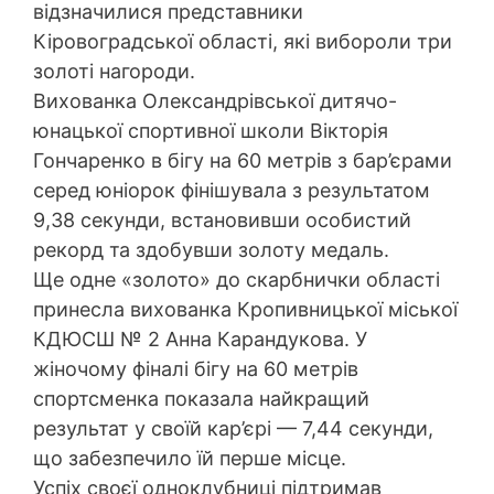
відзначилися представники
Кіровоградської області, які вибороли три
золоті нагороди.
Вихованка Олександрівської дитячо-
юнацької спортивної школи Вікторія
Гончаренко в бігу на 60 метрів з бар’єрами
серед юніорок фінішувала з результатом
9,38 секунди, встановивши особистий
рекорд та здобувши золоту медаль.
Ще одне «золото» до скарбнички області
принесла вихованка Кропивницької міської
КДЮСШ № 2 Анна Карандукова. У
жіночому фіналі бігу на 60 метрів
спортсменка показала найкращий
результат у своїй кар’єрі — 7,44 секунди,
що забезпечило їй перше місце.
Успіх своєї одноклубниці підтримав