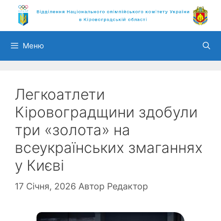
Перейти
до
вмісту
Меню
Легкоатлети
Кіровоградщини здобули
три «золота» на
всеукраїнських змаганнях
у Києві
17 Січня, 2026
Автор
Редактор