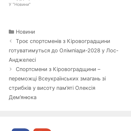
У "Новини"
Категорії
Новини
Троє спортсменів з Кіровоградщини
готуватимуться до Олімпіади-2028 у Лос-
Анджелесі
Спортсмени з Кіровоградщини –
переможці Всеукраїнських змагань зі
стрибків у висоту пам’яті Олексія
Дем’янюка