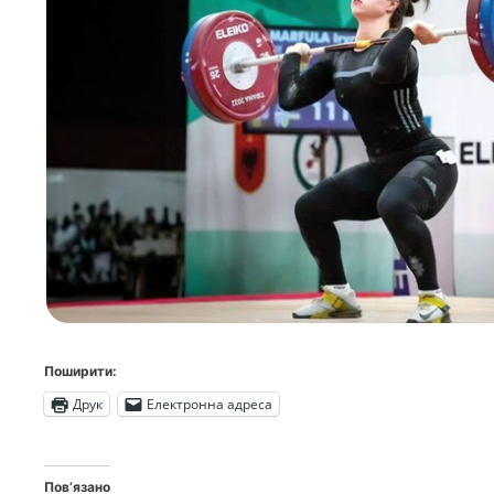
Поширити:
Друк
Електронна адреса
Пов’язано