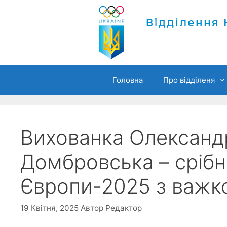
Перейти
до
вмісту
Головна
Про відділеня
Вихованка Олександ
Домбровська – срібн
Європи-2025 з важко
19 Квітня, 2025
Автор
Редактор