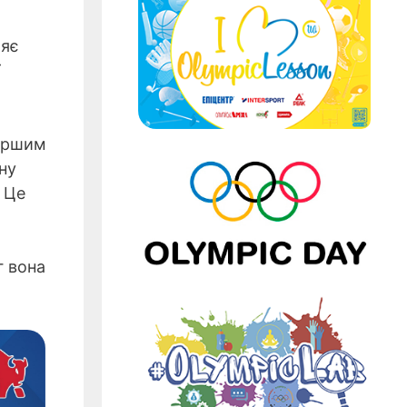
ляє
першим
ну
. Це
г вона