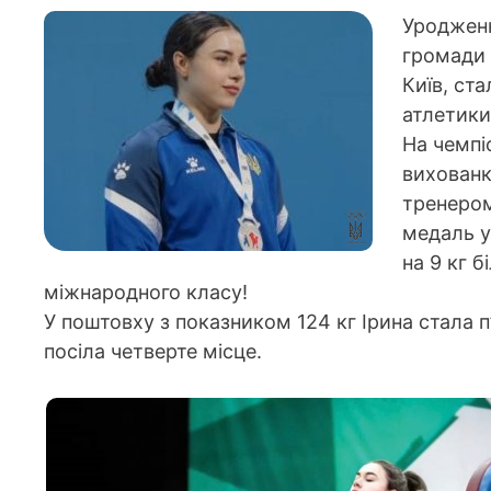
Уродженк
громади 
Київ, ст
атлетики
На чемпі
вихован
тренером
медаль у 
на 9 кг 
міжнародного класу!
У поштовху з показником 124 кг Ірина стала п
посіла четверте місце.