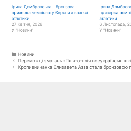
Ірина Домбровська – бронзова
Ірина Домбров
призерка чемпіонату Європи з важкої
призерка чемпі
атлетики
атлетики
27 Квітня, 2026
6 Листопада, 2
У "Новини"
У "Новини"
Категорії
Новини
Переможці змагань «Пліч-о-пліч всеукраїнські шкі
Кропивничанка Єлизавета Азза стала бронзовою п