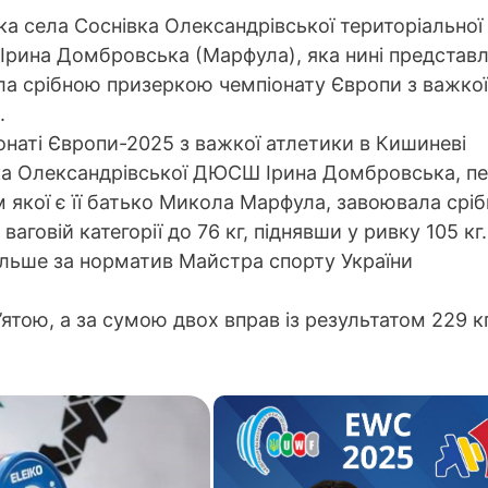
а села Соснівка Олександрівської територіальної
Ірина Домбровська (Марфула), яка нині представ
ала срібною призеркою чемпіонату Європи з важкої
.
онаті Європи-2025 з важкої атлетики в Кишиневі
ка Олександрівської ДЮСШ Ірина Домбровська, 
 якої є її батько Микола Марфула, завоювала сріб
ваговій категорії до 76 кг, піднявши у ривку 105 кг
більше за норматив Майстра спорту України
’ятою, а за сумою двох вправ із результатом 229 к