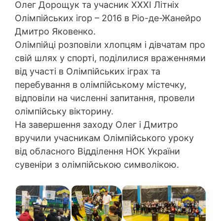
Олег Дорощук та учасник XXXI Літніх
Олімпійських ігор – 2016 в Ріо-де-Жанейро
Дмитро Яковенко.
Олімпійці розповіли хлопцям і дівчатам про
свій шлях у спорті, поділилися враженнями
від участі в Олімпійських іграх та
перебування в олімпійському містечку,
відповіли на численні запитання, провели
олімпійську вікторину.
На завершення заходу Олег і Дмитро
вручили учасникам Олімпійського уроку
від обласного Відділення НОК України
сувеніри з олімпійською символікою.