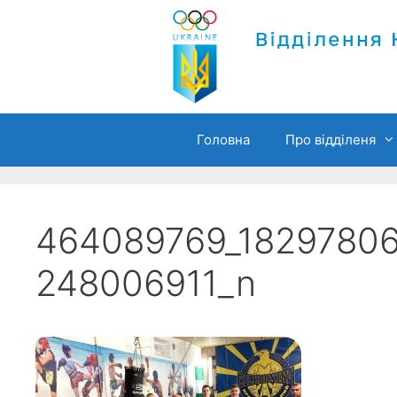
Перейти
до
вмісту
Головна
Про відділеня
464089769_1829780
248006911_n