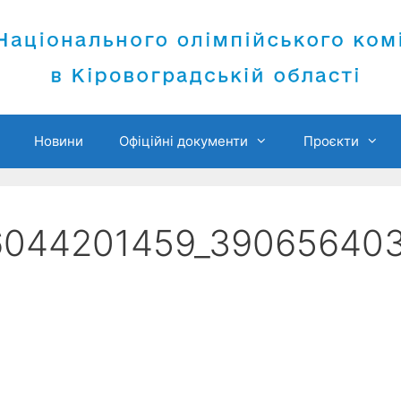
Новини
Офіційні документи
Проєкти
6044201459_39065640