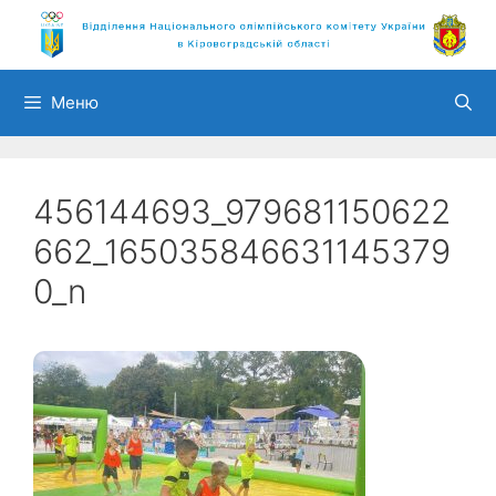
Перейти
до
вмісту
Меню
456144693_979681150622
662_165035846631145379
0_n