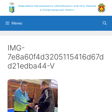
Перейти
до
вмісту
Меню
IMG-
7e8a60f4d3205115416d67d
d21edba44-V