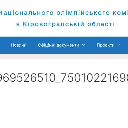
Новини
Офіційні документи
Проєкти
969526510_7501022169