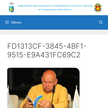
Перейти
до
вмісту
Меню
FD1313CF-3845-4BF1-
9515-E9A431FC69C2