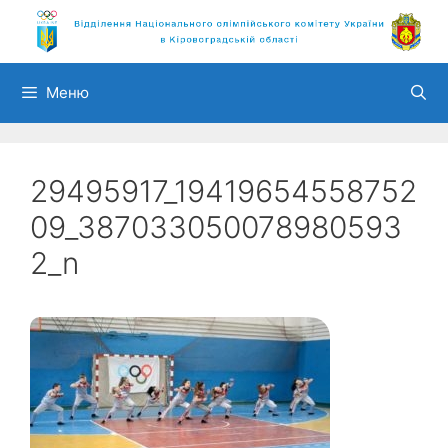
Перейти
до
вмісту
Меню
29495917_19419654558752
09_387033050078980593
2_n