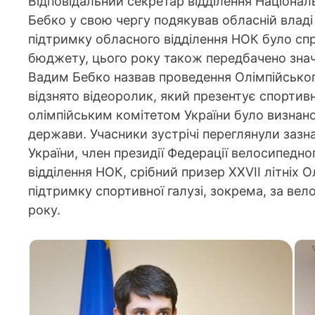
Відповідальний секретар відділення Націонал
Бебко у свою чергу подякував обласній владі
підтримку обласного відділення НОК було сп
бюджету, цього року також передбачено знач
Вадим Бебко назвав проведення Олімпійськог
відзнято відеоролик, який презентує спортив
олімпійським комітетом України було визнано
держави. Учасники зустрічі переглянули заз
України, член президії Федерації велосипедн
відділення НОК, срібний призер ХХVІІ літніх О
підтримку спортивної галузі, зокрема, за ве
року.