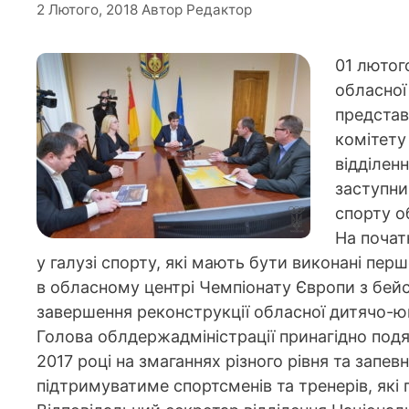
2 Лютого, 2018
Автор
Редактор
01 лютог
обласної
представ
комітету
відділен
заступни
спорту о
На почат
у галузі спорту, які мають бути виконані пер
в обласному центрі Чемпіонату Європи з бейс
завершення реконструкції обласної дитячо-ю
Голова облдержадміністрації принагідно под
2017 році на змаганнях різного рівня та запев
підтримуватиме спортсменів та тренерів, які