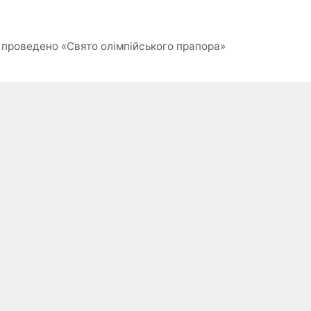
у
ор проведено «Свято олімпійського прапора»