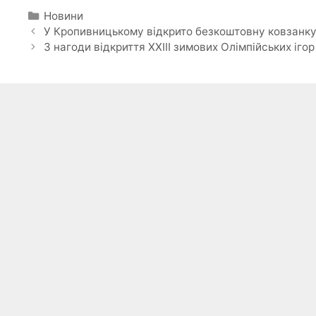
Категорії
Новини
У Кропивницькому відкрито безкоштовну ковзанк
З нагоди відкриття XXIII зимових Олімпійських іг