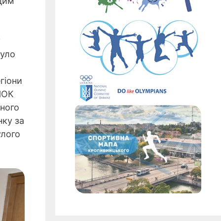
адим
у
було
гіони
НОК
сного
нку за
улого