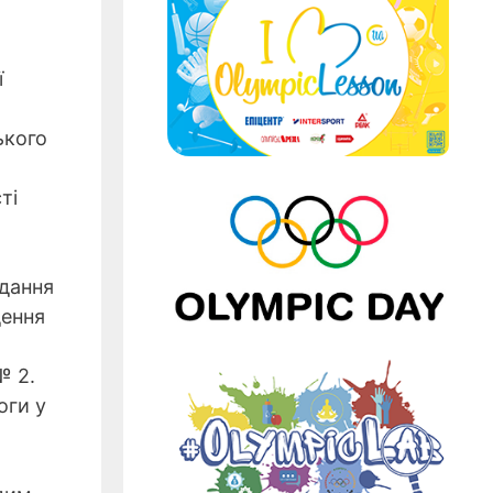
ї
ького
ті
вдання
дення
№ 2.
оги у