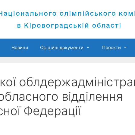
Новини
Офіційні документи
Проєкти
кої облдержадміністрац
обласного відділення
сної Федерації