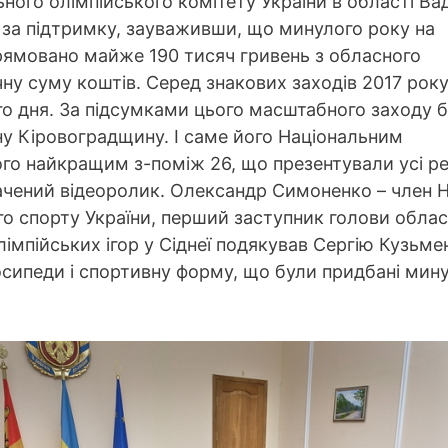
ьного олімпійського комітету України в області В
 за підтримку, зауваживши, що минулого року на
рямовано майже 190 тисяч гривень з обласного
ну суму коштів. Серед знакових заходів 2017 рок
о дня. За підсумками цього масштабного заходу 
ну Кіровоградщину. І саме його Національним
го найкращим з-поміж 26, що презентували усі ре
начений відеоролик. Олександр Симоненко – член 
ого спорту України, перший заступник голови обла
лімпійських ігор у Сіднеї подякував Сергію Кузьме
лосипеди і спортивну форму, що були придбані мин