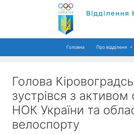
Перейти
до
вмісту
Головна
Про відділеня
Голова Кіровоградсь
зустрівся з активом 
НОК України та обла
велоспорту