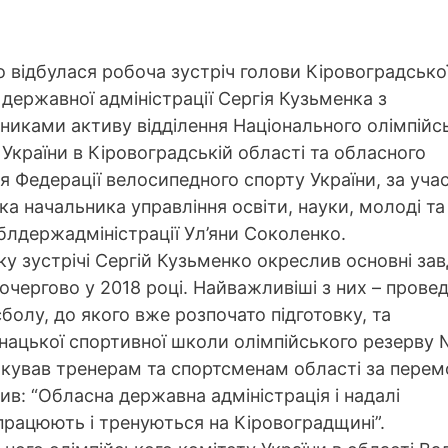
о відбулася робоча зустріч голови Кіровоградсько
 державної адміністрації Сергія Кузьменка з
никами активу відділення Національного олімпійс
 України в Кіровоградській області та обласного
ня Федерації велосипедного спорту України, за учас
ка начальника управління освіти, науки, молоді та
блдержадміністрації Ул’яни Соколенко.
ку зустрічі Сергій Кузьменко окреслив основні за
шочергово у 2018 році. Найважливіші з них – прове
болу, до якого вже розпочато підготовку, та
нацької спортивної школи олімпійського резерву 
якував тренерам та спортсменам області за перем
нив: “Обласна державна адміністрація і надалі
 працюють і тренуються на Кіровоградщині”.