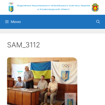
Перейти
до
вмісту
Меню
SAM_3112