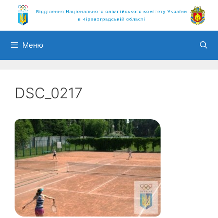
Перейти
до
вмісту
Меню
DSC_0217